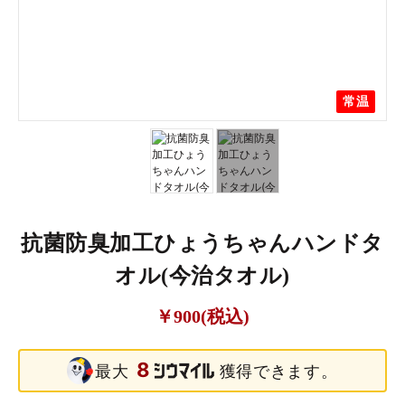
常温
常温
抗菌防臭加工ひょうちゃんハンドタ
オル(今治タオル)
￥900(税込)
8
最大
獲得できます。