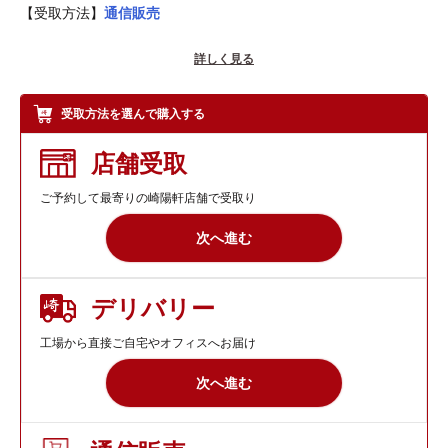
【受取方法】
通信販売
崎陽軒のしょう油入れの「ひょうちゃん」をモチーフにしたハン
詳しく見る
ドタオル。
ジャガード総パイル織り、安心・安全・高品質な国産の「今治タ
オル」で、ふんわりと使い心地が良いタオルです。
受取方法を選んで購入する
抗菌防臭加工（SEKマーク(青)）付きで、汗や汚れを栄養源とす
る細菌の増殖を抑制することで防臭効果を示し、タオルの嫌な臭
店舗受取
いを防いでくれます。
ご予約して最寄りの崎陽軒店舗で受取り
ひょうちゃんハンドタオルは、ひょうちゃんのシルエット模様に
次へ進む
ひょうちゃん刺繍入りのブルーのハンドタオルです。
汗を拭いたり手を拭いたりと様々な用途に使えるハンドタオルは
室内でも外出先でも大活躍。カラフルなハンドタオルが暮らしを
デリバリー
明るく彩ります。
工場から直接ご自宅やオフィスへお届け
※在庫状況により販売を終了することがございます。ご了承くだ
次へ進む
さい。
その他の抗菌防臭加工ハンドタオル（今治タオル）