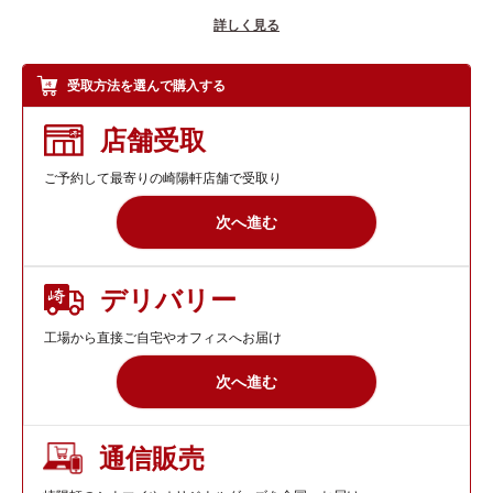
詳しく見る
横浜名物シウマイと、オーブンで焼き上げたシウマイを本格的な
カレーソースで煮込んだ横濱かりぃが3箱ずつ入ったギフトセッ
トです。
受取方法を選んで購入する
ギフト箱を使用した、贈り物にもぴったりな詰合せです。
店舗受取
プラス100円（税込）で包装対応もしておりますので、ご用途に
ご予約して最寄りの崎陽軒店舗で受取り
合わせてご選択ください。
ギフト箱やギフトセットのリニューアルについてくわしくは
こち
次へ進む
ら
※画像はイメージです。製品によりギフト箱のサイズ、形状、包
デリバリー
装方法が異なりますのでご注意ください。
工場から直接ご自宅やオフィスへお届け
次へ進む
通信販売