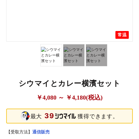
常温
常温
常温
シウマイとカレー横濱セット
￥4,080 ～ ￥4,180(税込)
39
最大
獲得できます。
【受取方法】
通信販売