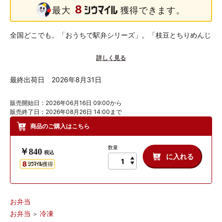
8
最大
獲得できます。
全国どこでも。「おうちで駅弁シリーズ」。「枝豆とちりめんじ
ゃこの炒り煮」をトッピングした爽やかな生姜の風味が夏らしい
詳しく見る
茶飯をメインに、「とうもろこしの寄せ揚げ」や「鯵（アジ）の
香味焼き」、横浜名物「昔ながらのシウマイ」が入った“駅弁”を
最終出荷日 2026年8月31日
アツアツで召し上がっていただけます。電子レンジで簡単に調理
ができるので、忙しい時のお食事にもぴったりです。
販売開始日：2026年06月16日 09:00から
販売終了日：2026年08月26日 14:00まで
生姜入り茶飯（トッピング：枝豆とちりめんじゃこの炒り煮）
商品のご購入はこちら
昔ながらのシウマイ 2個
とうもろこしの寄せ揚げ
数量
￥840
税込
鯵（アジ）の香味焼き
に入れる
8
獲得
お弁当
お弁当
冷凍
＞