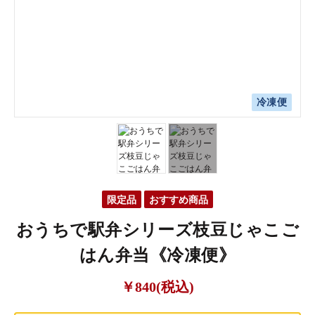
冷凍便
冷凍便
限定品
おすすめ商品
おうちで駅弁シリーズ枝豆じゃこご
はん弁当《冷凍便》
￥840(税込)