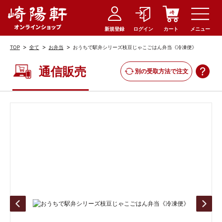
新規登録
ログイン
カート
メニュー
>
>
>
TOP
全て
お弁当
おうちで駅弁シリーズ枝豆じゃこごはん弁当《冷凍便》
通信販売
別の受取方法で注文