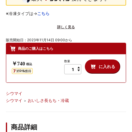
※冷凍タイプは→
こちら
これまでのチェダー・パルメザン・クリームチーズに加えて新た
詳しく見る
にゴーダが加わり、4種のチーズを練りこんだシウマイにリニュ
ーアル。
販売開始日：2023年11月14日 09:00から
食卓の一品にも、ビールやワインのおつまみにもおすすめです。
商品のご購入はこちら
【冷蔵庫に入れておいしさ長もち！おいしさ長もちシリーズ】
数量
お客様からの「もう少し日持ちすればもっと便利なのに…。」
￥740
税込
に入れる
「お土産に持って行けるのに…。」という声にお応えするために
7
獲得
開発された従来の商品よりも日もちが長くなった要冷蔵商品で
す。毎日の食卓に、お弁当に、おつまみに、突然の来客にと色ん
な使い方が可能です。
シウマイ
電子レンジで簡単できたて！6個に小分けされたシウマイを袋の
シウマイ
おいしさ長もち・冷蔵
＞
まま電子レンジに入れ、温めるだけで調理完了。
シウマイの袋が膨らんで、ポンッと弾けたら出来上がりの合図！
これからは、いつでも簡単にできたてのおいしさが楽しめます。
商品詳細
お土産にもぴったり！おいしさが長もちするので、ご自宅用はも