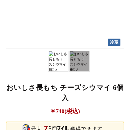
冷蔵
冷蔵
おいしさ長もち チーズシウマイ 6個
入
￥740(税込)
7
最大
獲得できます。