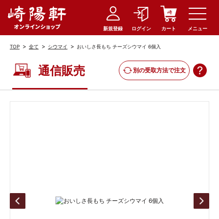
新規登録
ログイン
カート
メニュー
>
>
>
TOP
全て
シウマイ
おいしさ長もち チーズシウマイ 6個入
通信販売
別の受取方法で注文