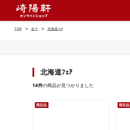
>
>
TOP
全て
北海道ﾌｪｱ
北海道ﾌｪｱ
14件
の商品が見つかりました
限定品
限定品