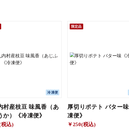
限定品
冷凍便
内村産枝豆 味風香（あ
厚切りポテト バター
うか）《冷凍便》
凍便》
(税込)
￥250(税込)