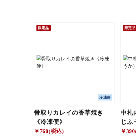
限定品
限定品
冷凍便
骨取りカレイの香草焼き
中札
《冷凍便》
じふ
￥760(税込)
￥390