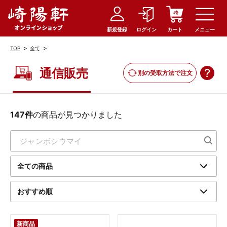
新規登録
ログイン
カート
メニュー
>
>
TOP
全て
通信販売
別の受取方法で注文
147件
の商品が見つかりました
新商品