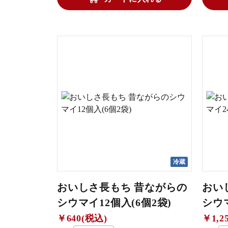
冷蔵
おいしさ長もち 昔ながらの
おい
シウマイ12個入(6個2袋)
シウマ
￥640(税込)
￥1,2