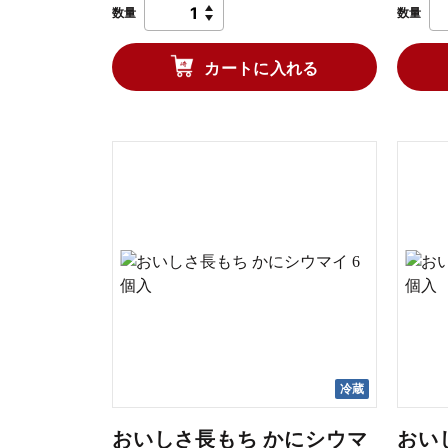
数量
数量
カートに入れる
冷蔵
おいしさ長もち かにシウマ
おい