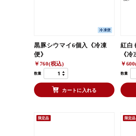
冷凍便
黒豚シウマイ6個入《冷凍
紅白
便》
《冷
￥760(税込)
￥600
数量
数量
カートに入れる
限定品
限定品