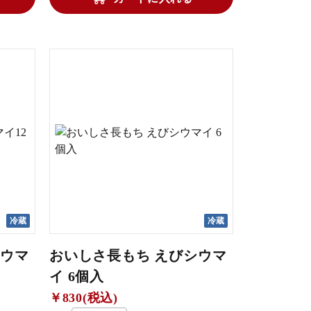
冷蔵
冷蔵
シウマ
おいしさ長もち えびシウマ
イ 6個入
￥830(税込)