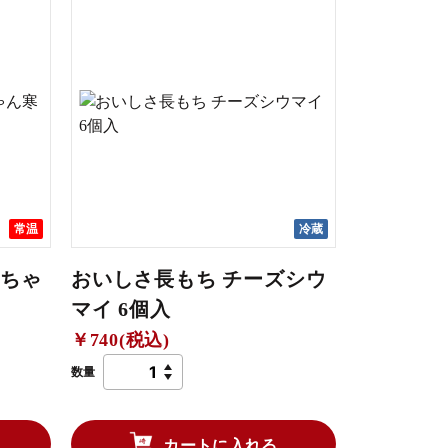
常温
冷蔵
うちゃ
おいしさ長もち チーズシウ
マイ 6個入
￥740(税込)
）
数量
カートに入れる