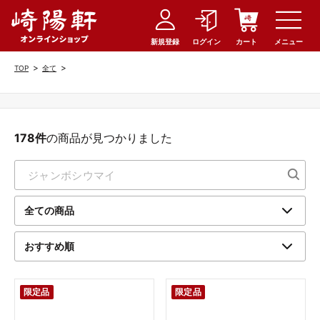
新規登録
ログイン
カート
メニュー
>
>
TOP
全て
178件
の商品が見つかりました
限定品
限定品